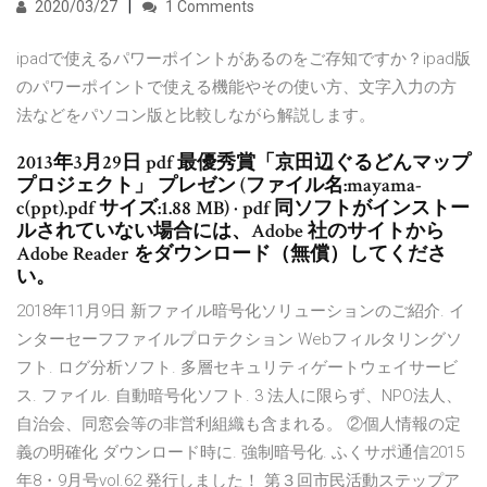
2020/03/27
1 Comments
ipadで使えるパワーポイントがあるのをご存知ですか？ipad版
のパワーポイントで使える機能やその使い方、文字入力の方
法などをパソコン版と比較しながら解説します。
2013年3月29日 pdf 最優秀賞「京田辺ぐるどんマップ
プロジェクト」 プレゼン (ファイル名:mayama-
c(ppt).pdf サイズ:1.88 MB) · pdf 同ソフトがインストー
ルされていない場合には、Adobe 社のサイトから
Adobe Reader をダウンロード（無償）してくださ
い。
2018年11月9日 新ファイル暗号化ソリューションのご紹介. イ
ンターセーフファイルプロテクション Webフィルタリングソ
フト. ログ分析ソフト. 多層セキュリティゲートウェイサービ
ス. ファイル. 自動暗号化ソフト. 3 法人に限らず、NPO法人、
自治会、同窓会等の非営利組織も含まれる。 ②個人情報の定
義の明確化 ダウンロード時に. 強制暗号化. ふくサポ通信2015
年8・9月号vol.62 発行しました！ 第３回市民活動ステップア