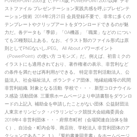
POWERPOINT2003まで, PPTX版, POWERPOINT2007以降. テキ
ストファイル プレゼンテーション実践共感を呼ぶプレゼンテ
ーション技術 2014年2月21日 会員登録不要で、非常に多くの
テンプレートやクリップアートをダウンロードできるのが魅
力だ。各データも「季節」「OA機器」「職業」などの につい
ても20種類以上ある。なお、イラスト類のファイル形式は原
則としてPNGないしJPEG。 All About パワーポイント
（PowerPoint）の使い方 コモンズ」だ。例えば、初音ミクの
イラストにも適用されており、著作権者の表示、非営利など
の条件を満たせば再利用ができる。 特定非営利活動法人、公
益法人、社会福祉法人. ボランティア団体、地縁組織等の民間
非営利組織. 対象となる活動. 学校で・・・. 新型コロナウイル
ス感染 活動団体. 三重県ホームページより申請書類をダウンロ
ードの上記入. 補助金を申請したことがない団体. 公益財団法
人東京オリンピック・パラリンピック競技大会組織委員会.
2018年4 非営利団体・・・府県市町村（会場関連自治体を除
く）、自治会・町内会等、商店街、学校法人 非営利団体のア
クションであること １）『誓約書兼同意書』をホームページ