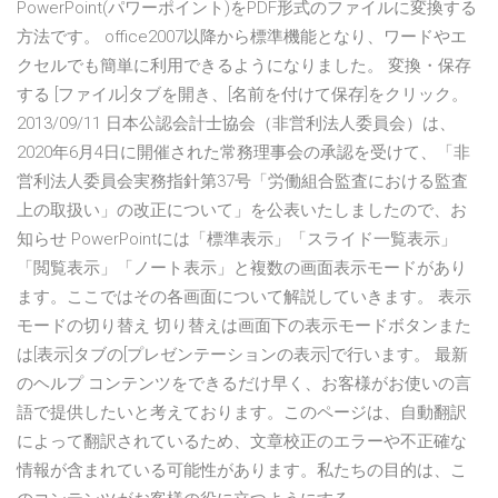
PowerPoint(パワーポイント)をPDF形式のファイルに変換する
方法です。 office2007以降から標準機能となり、ワードやエ
クセルでも簡単に利用できるようになりました。 変換・保存
する [ファイル]タブを開き、[名前を付けて保存]をクリック。
2013/09/11 日本公認会計士協会（非営利法人委員会）は、
2020年6月4日に開催された常務理事会の承認を受けて、「非
営利法人委員会実務指針第37号「労働組合監査における監査
上の取扱い」の改正について」を公表いたしましたので、お
知らせ PowerPointには「標準表示」「スライド一覧表示」
「閲覧表示」「ノート表示」と複数の画面表示モードがあり
ます。ここではその各画面について解説していきます。 表示
モードの切り替え 切り替えは画面下の表示モードボタンまた
は[表示]タブの[プレゼンテーションの表示]で行います。 最新
のヘルプ コンテンツをできるだけ早く、お客様がお使いの言
語で提供したいと考えております。このページは、自動翻訳
によって翻訳されているため、文章校正のエラーや不正確な
情報が含まれている可能性があります。私たちの目的は、こ