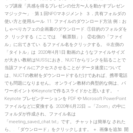
ップ講座「共感を得るプレゼンの仕方〜人を動かすプレゼン
マジック〜」 · 第１回NPOマネジメント ３．共有フォルダの
使い方と使用ルール. 11. ファイルのダウンロード方法 例：お
しゃべりカフェの企画書のダウンロード. ①目的のフォルダを
ク. リックする（ここでは. 「帳票類」）. ②右側の「ファイ
ル」に出てきてい. るファイル名をクリックする。 ※左側の
「タイトル」は 2020年4月1日 動画のようなファイルサイズ
が大きい教材はNUSSにおき、NUCTからリンクを貼ることで
当該ファイルにアクセスさせることが データ速度について
は、NUCTの教材をダウンロードするだけであれば、携帯電話
でも問題になりません。 オンライン教材の典型的な例は、パ
ワーポイントやKeynoteで作るスライドかと思います。 ・
Keynote プレゼンテーションを PDF や Microsoft PowerPoint
ファイルなどに変換する. 2020年6月22日 →「Zoom」の中に
フォルダが作成され、ファイル名は
「meeting_saved_chat.txt」です。 チャットは簡単な された
ら、. 「ダウンロード」をクリックします。 ＋. 画像を追加. 開