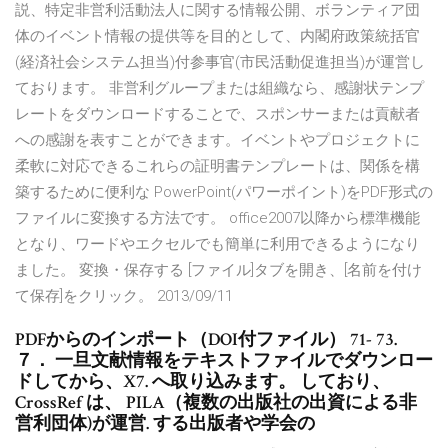
説、特定非営利活動法人に関する情報公開、ボランティア団
体のイベント情報の提供等を目的として、内閣府政策統括官
(経済社会システム担当)付参事官(市民活動促進担当)が運営し
ております。 非営利グループまたは組織なら、感謝状テンプ
レートをダウンロードすることで、スポンサーまたは貢献者
への感謝を表すことができます。イベントやプロジェクトに
柔軟に対応できるこれらの証明書テンプレートは、関係を構
築するために便利な PowerPoint(パワーポイント)をPDF形式の
ファイルに変換する方法です。 office2007以降から標準機能
となり、ワードやエクセルでも簡単に利用できるようになり
ました。 変換・保存する [ファイル]タブを開き、[名前を付け
て保存]をクリック。 2013/09/11
PDFからのインポート（DOI付ファイル） 71- 73.
７． 一旦文献情報をテキストファイルでダウンロー
ドしてから、X7. へ取り込みます。 しており、
CrossRef は、 PILA（複数の出版社の出資による非
営利団体)が運営. する出版者や学会の