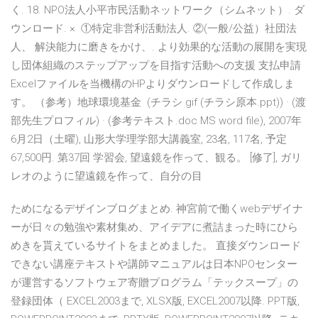
く. 18. NPO法人小平市民活動ネットワーク（シムネット）. ダ
ウンロード. × ①特定非営利活動法人. ②(一般/公益）社団法
人、 解決能力に磨きをかけ、. より効果的な活動の展開を実現
し団体組織のステップアップを目指す活動への支援 支払申請
Excelファイルを当機構のHPよりダウンロードして作成しま
す。 （参考）地球環境基金 (チラシ gif (チラシ原本.ppt)) · (渡
部先生プロフィル) · (参考テキスト.doc MS word file), 2007年
6月2日（土曜), 山形大学理学部大講義室, 23名, 117名, 予定
67,500円. 第37回 学習会, 望遠鏡を作って、観る。 [修了], ガリ
レオのように望遠鏡を作って、自分の目
ためになるデザインブログまとめ. 神宮前で働くwebデザイナ
ーが日々の勉強や素材集め、アイデアに煮詰まった時にひら
めきを貰えているサイトをまとめました。 直接ダウンロード
できない講座テキストや講師マニュアルは日本NPOセンター
が運営するソフトウェア寄贈プログラム「テックスープ」の
登録団体（ EXCEL2003まで, XLSX版, EXCEL2007以降. PPT版,