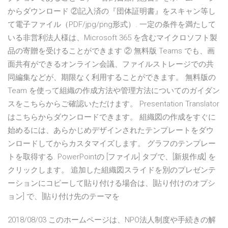
からダウンロード ②記入済の『団体証明書』をスキャン等し
て電子ファイル（PDF/jpg/png形式）. 一定の条件を満たして
いる非営利法人様は、Microsoft 365 を含むマイクロソフト製
品の寄贈を受けることができます ② 無料版 Teams でも、画
面共有ができるオンライン会議、ファイルストレージでの共
同編集などが、期限なく利用することができます。 無料版の
Team を使って組織の作成方法や管理方法についてのガイダン
スをこちらからご確認いただけます。 Presentation Translator
はこちらからダウンロードできます。 組織図の作成をすぐに
始めるには、あらかじめデザインされたテンプレートをダウ
ンロードしてからカスタマイズします。 グラフのテンプレー
トを取得する. PowerPointの [ファイル] タブで、[新規作成] を
クリックします。 追加した組織図スライドを別のプレゼンテ
ーションにコピーして貼り付ける場合は、[貼り付けのオプシ
ョン] で、[貼り付け先のテーマを
2018/08/03 このホームページは、NPO法人制度や手続きの解