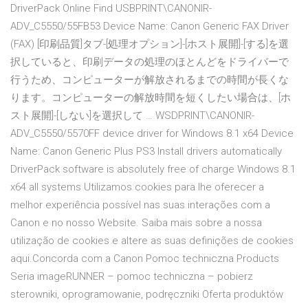
DriverPack Online Find USBPRINT\CANONIR-
ADV_C5550/55FB53 Device Name: Canon Generic FAX Driver
(FAX) [印刷品質]タブ-[処理オプション]-[ホスト展開]-[する]を選
択していると、印刷データの処理のほとんどをドライバーで
行うため、コンピューターが解放されるまでの時間が長くな
ります。コンピューターの解放時間を短くしたい場合は、[ホ
スト展開]-[しない]を選択して … WSDPRINT\CANONIR-
ADV_C5550/5570FF device driver for Windows 8.1 x64 Device
Name: Canon Generic Plus PS3 Install drivers automatically
DriverPack software is absolutely free of charge Windows 8.1
x64 all systems Utilizamos cookies para lhe oferecer a
melhor experiência possível nas suas interações com a
Canon e no nosso Website. Saiba mais sobre a nossa
utilização de cookies e altere as suas definições de cookies
aqui.Concorda com a Canon Pomoc techniczna Products
Seria imageRUNNER – pomoc techniczna – pobierz
sterowniki, oprogramowanie, podręczniki Oferta produktów