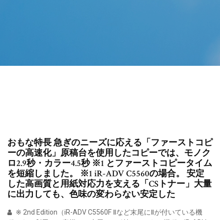
おもな特長 急ぎのニーズに応える「ファーストコピ
ーの高速化」原稿台を使用したコピーでは、モノク
ロ2.9秒・カラー4.5秒 ※1 とファーストコピータイム
を短縮しました。 ※1 iR-ADV C5560の場合。 安定
した高画質と用紙対応力を支える「CSトナー」大量
に出力しても、色味の変わらない安定した
※ 2nd Edition（iR-ADV C5560F Ⅱなど末尾にⅡが付いている機