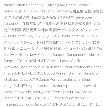
Name: Canon Generic FAX Driver (FAX) Canon Creator
Services (CCS) EOS-1 Club EOS System 租用服務 支援 保修登
記 查詢維修進度 產品防偽 產品安全相關通告 Developer
Resources 在線支援 客戶服務熱線 下載 驅動程式及軟件更新
使用說明書 韌體更新 其他佳能 [富士ゼロックス] ダウンロード
> DocuCentre シリーズ シリーズ > DocuCentre-IV C5570 >
Windows 10 (64ビット) 日本語版向け メインコンテンツに移
動 検索 メニュー サイト内検索 検索 ソリューション 商品情報
サポート ダウンロード Canon Support Consumer Produkte
Support für imageRUNNER-Serie – Laden Sie Treiber,
Software und Handbücher herunter. Produktsortiment Canon
imageRUNNER ADVANCE C5550i Wählen Sie Ihren Support-
Inhalt aus 2020/02/19 Canon Pomoc techniczna Seria
imageRUNNER – pomoc techniczna – pobierz sterowniki,
oprogramowanie, podręczniki Oferta produktów Canon
imageRUNNER ADVANCE C5535 Wybierz potrzebne Ci
materiały pomocy Back to CANON U.S.A.,Inc. SHALL NOT BE