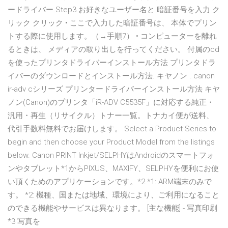
ードライバー Step3 お好きなユーザー名と 暗証番号を入力 ク
リック クリック • ここで入力した暗証番号は、 本体でプリン
トする際に使用します。（→手順7） • コンピューターを離れ
るときは、 メディアの取り出しを行ってください。 付属のcd
を使ったプリンタドライバーインストール方法 プリンタドラ
イバーのダウンロードとインストール方法. キヤノン . canon
ir-adv cシリーズ プリンタードライバーインストール方法 キヤ
ノン(Canon)のプリンタ「iR-ADV C5535F」に対応する純正・
汎用・再生（リサイクル）トナー一覧。トナカイ便が送料、
代引手数料無料でお届けします。 Select a Product Series to
begin and then choose your Product Model from the listings
below. Canon PRINT Inkjet/SELPHYはAndroidのスマートフォ
ンやタブレット*1からPIXUS、MAXIFY、SELPHYを便利にお使
い頂くためのアプリケーションです。*2 *1: ARM端末のみで
す。 *2: 機種、国または地域、環境により、ご利用になること
のできる機能やサービスは異なります。 [主な機能] - 写真印刷
*3 写真を