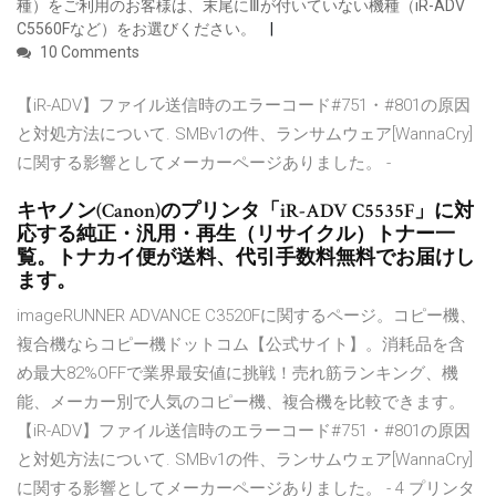
種）をご利用のお客様は、末尾にⅢが付いていない機種（iR-ADV
C5560Fなど）をお選びください。
10 Comments
【iR-ADV】ファイル送信時のエラーコード#751・#801の原因
と対処方法について. SMBv1の件、ランサムウェア[WannaCry]
に関する影響としてメーカーページありました。 -
キヤノン(Canon)のプリンタ「iR-ADV C5535F」に対
応する純正・汎用・再生（リサイクル）トナー一
覧。トナカイ便が送料、代引手数料無料でお届けし
ます。
imageRUNNER ADVANCE C3520Fに関するページ。コピー機、
複合機ならコピー機ドットコム【公式サイト】。消耗品を含
め最大82%OFFで業界最安値に挑戦！売れ筋ランキング、機
能、メーカー別で人気のコピー機、複合機を比較できます。
【iR-ADV】ファイル送信時のエラーコード#751・#801の原因
と対処方法について. SMBv1の件、ランサムウェア[WannaCry]
に関する影響としてメーカーページありました。 - 4 プリンタ