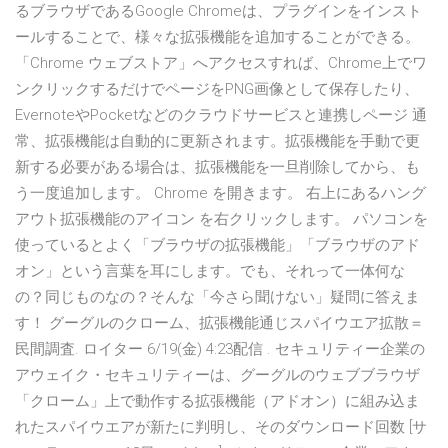
るブラウザであるGoogle Chromeは、プラグインをインスト
ールすることで、様々な拡張機能を追加することができる。
「Chrome ウェブストア」へアクセスすれば、Chrome上でワ
ンクリックするだけでページをPNG画像として保存したり、
EvernoteやPocketなどのクラウドサービスと連携しページ 通
常、拡張機能は自動的に更新されます。拡張機能を手動で更
新する必要がある場合は、拡張機能を一旦削除してから、も
う一度追加します。 Chrome を開きます。 右上にあるハング
アウト拡張機能のアイコン を右クリックします。 パソコンを
使っているとよく「ブラウザの拡張機能」「ブラウザのアド
オン」という言葉を耳にします。でも、それって一体何な
の？同じものなの？そんな「今さら聞けない」疑問に答えま
す！ グーグルのクローム、拡張機能通じスパイウエア拡散＝
民間調査. ロイター 6/19(金) 4:23配信 . セキュリティー企業の
アウェイク・セキュリティーは、グーグルのウェブブラウザ
「クローム」上で動作する拡張機能（アドオン）に組み込ま
れたスパイウエアが新たに判明し、そのダウンロード回数 [サ