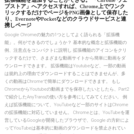
拡張機能を追加することができる。 「Chrome ウェ
ブストア」へアクセスすれば、Chrome上でワンク
リックするだけでページをPNG画像として保存した
り、EvernoteやPocketなどのクラウドサービスと連
携しページ
Google Chromeの魅力の1つとしてよく語られる「拡張機
能」。何ができるのでしょうか？ 基本的な概念と拡張機能の
例、注意点をコンパクトに説明し 拡張機能のアイコンをクリ
ックするだけで、さまざまな動画サイトから簡単に動画をダ
ウンロードできます。 拡張機能はYoutubeなど、一部の動画
は規約上の理由でダウンロードすることはできませんが、多
くの動画はChromeで簡単にダウンロードできます。 もし
ChromeからYoutubeの動画までを保存したいとしたら、Part2
で紹介したAnyTransの使い方を参考にしてみてください。 例
えば拡張機能について、YouTubeなど一部のサイトはChrome
の拡張機能に対応していません。 Chromeとは、YouTubeを運
営しているGoogleが開発したブラウザで、Google の方針によ
ってYouTubeは基本的に動画のダウンロードを禁止されてい